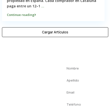
propiedad en España. Cada comprador en Cataluña
paga entre un 12–1
...
Continue reading
Cargar Artículos
¿Listo
para
empezar?
¡Contáctanos
hoy para
recibir