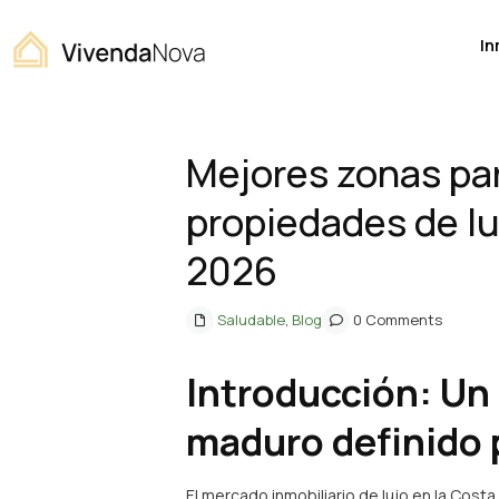
Home
Saludable
,
Blog
Mejores zonas para comprar pr
In
Previous
Mejores zonas pa
propiedades de lu
2026
Saludable
,
Blog
0 Comments
Introducción: Un
maduro definido 
El mercado inmobiliario de lujo en la Cost