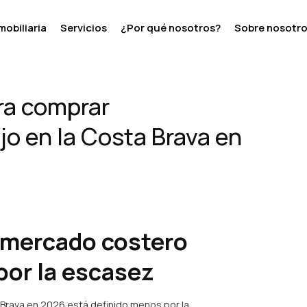
opiedades de lujo en la Costa Brava en 2026
mobiliaria
Servicios
¿Por qué nosotros?
Sobre nosotr
Next
ra comprar
jo en la Costa Brava en
 mercado costero
por la escasez
a Brava en 2026 está definido menos por la