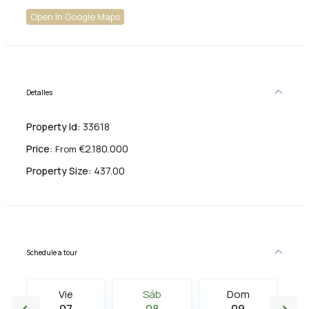
Open In Google Maps
Detalles
Property Id:
33618
Price:
€2.180.000
From
Property Size:
437.00
Schedule a tour
Vie
Sáb
Dom