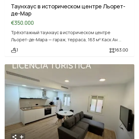
Таунхаус в историческом центре Льорет-
де-Мар
€350.000
Трёхэтажный таунхаус в историческом центре
Льорет-де-Мара — гараж, терраса, 163 м² Каск Ан
...
1
163.00