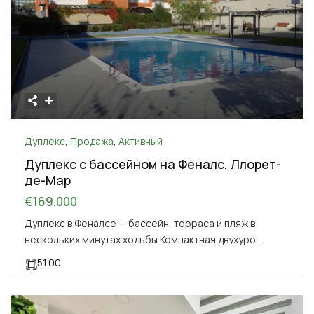
Дуплекс
,
Продажа
,
Активный
Дуплекс с бассейном на Феналс, Ллорет-
де-Мар
€169.000
Дуплекс в Феналсе — бассейн, терраса и пляж в
нескольких минутах ходьбы Компактная двухуро
...
51.00