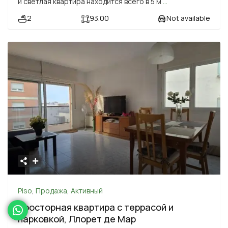
и светлая квартира находится всего в 5 м
...
2
93.00
Not available
Piso
,
Продажа
,
Активный
Просторная квартира с террасой и
парковкой, Ллорет де Мар