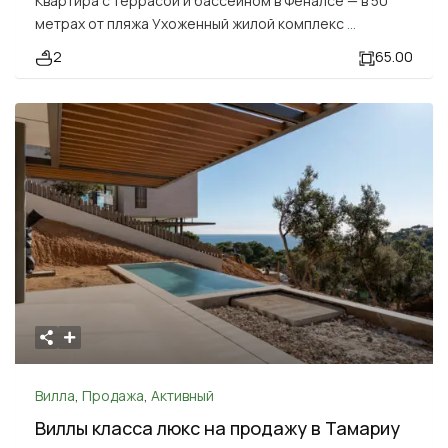
Квартира с террасой и бассейном в Феналсе — в 50
метрах от пляжа Ухоженный жилой комплекс
...
2
65.00
Вилла
,
Продажа
,
Активный
Виллы класса люкс на продажу в Тамариу