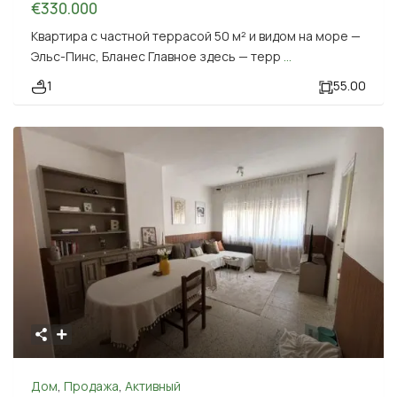
€330.000
Квартира с частной террасой 50 м² и видом на море —
Эльс-Пинс, Бланес Главное здесь — терр
...
1
55.00
Дом
,
Продажа
,
Активный