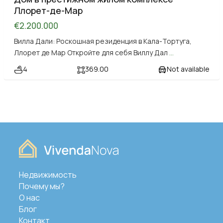
Ллорет-де-Мар
€2.200.000
Вилла Дали: Роскошная резиденция в Кала-Тортуга,
Ллорет де Мар Откройте для себя Виллу Дал
...
4
369.00
Not available
Недвижимость
Почему мы?
О нас
Блог
Контакт