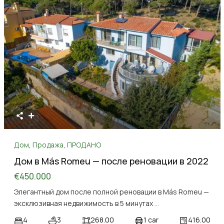
Дом
,
Продажа
,
ПРОДАНО
Дом в Más Romeu — после реновации в 2022
€450.000
Элегантный дом после полной реновации в Más Romeu —
эксклюзивная недвижимость в 5 минутах
...
4
3
268.00
1 car
416.00