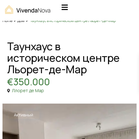
Home
Дом
Таунхаус в историческом центре Льорет-де-Мар
Продажа
Дом
Таунхаус в
историческом центре
Льорет-де-Мар
€350.000
Ллорет де Мар
Активный