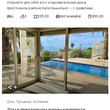
Откройте для себя этот очаровательный дом в
престижном районе Кала Каньельес — с захватыва
...
4
3
325.00
Not available
955.00
Дом
,
Продажа
,
Активный
Дом в престижном жилом комплексе