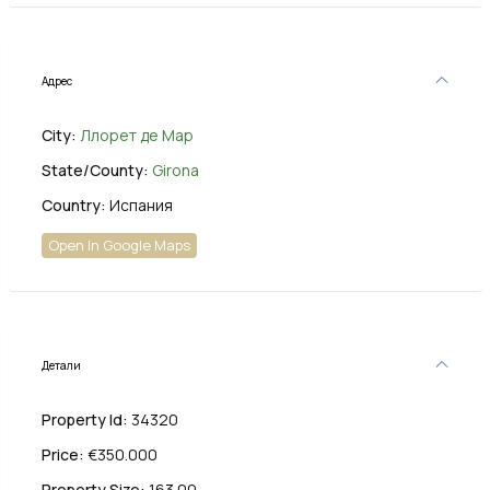
Адрес
City:
Ллорет де Мар
State/County:
Girona
Country:
Испания
Open In Google Maps
Детали
Property Id:
34320
Price:
€350.000
Property Size:
163.00