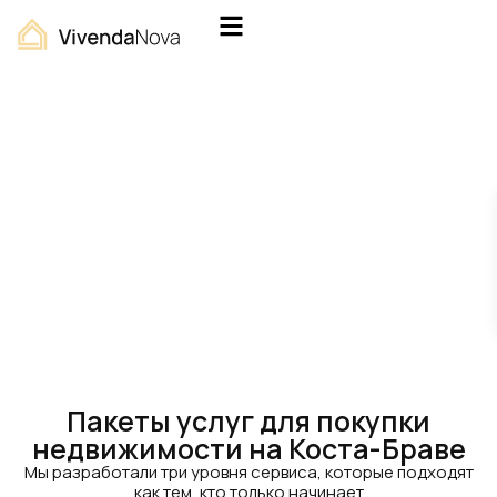
Больше чем про
Недвижимость
Сервис дополнительных услуг нашего
агентства, который поможет вам с
переездом в Испанию.
Пакеты услуг для покупки
недвижимости на Коста-Браве
Мы разработали три уровня сервиса, которые подходят
как тем, кто только начинает