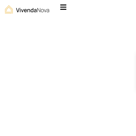
VivendaNova Ваш
надежный партнер
на рынке
недвижимости
Испании