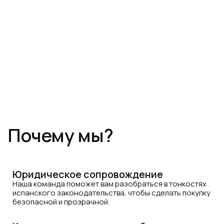
Мы не просто продаём недвижимость в
Испании, мы специализируемся на работе
с американскими клиентами, понимая их
ожидания и требования. Мы предлагаем
полный цикл услуг, включая:
Почему мы?
Юридическое сопровождение
Наша команда поможет вам разобраться в тонкостях
испанского законодательства, чтобы сделать покупку
безопасной и прозрачной.