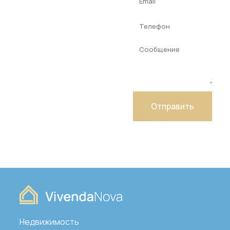
нами
сегодня,
чтобы
получить
экспертную
консультацию
от нашей
команды!
Отправить
Недвижимость