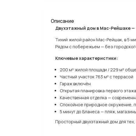
Описание
Двухэтажный дом в Мас-Рейшаке — 20
Тихий жилой район Мас-Рейшак, в 5 ми
Рядом с побережьем — без городског
Ключевые характеристики:
200 м² жилой площади / 229 м² обще
Частный участок 763 м² с террасой
Гараж включён
Открытая планировка первого этажа
Качественная отделка — современна
Спокойное природное окружение, п
5 минут до Бланеса — пляж, магазин
Просторный двухэтажный дом для тех,