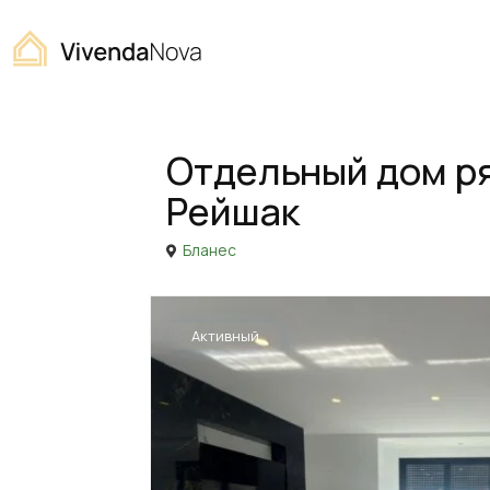
Home
Дом
Отдельный дом рядом с Бланесом, Ма
Продажа
Дом
Отдельный дом ря
Рейшак
Бланес
Активный