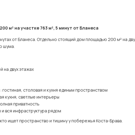
0 м² на участке 763 м², 5 минут от Бланеса
нутах от Бланеса. Отдельно стоящий дом площадью 200 м² на двух
о шума.
й на двух этажах
: гостиная, столовая и кухня единым пространством
я кухня, светлые интерьеры
олная приватность
ы и вся инфраструктура рядом
 кто ищет пространство и тишину у побережья Коста-Брава.