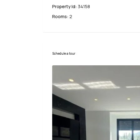
Property Id:
34158
Rooms:
2
Schedule a tour
Ср
Чт
Пт
12
13
14
Авг
Авг
Авг
Пн
17
Авг