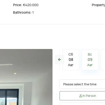
Price:
€420.000
Property
Bathrooms:
1
Сб
Вс
Пн
Сб
Вс
15
16
17
08
09
Авг
Авг
Авг
Авг
Авг
In Person