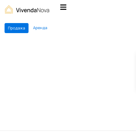
Аренда
Продажа
Bathrooms
Price range:
€0 до €20.000.000