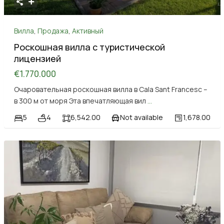
Вилла
,
Продажа
,
Активный
Роскошная вилла с туристической
лицензией
€1.770.000
Очаровательная роскошная вилла в Cala Sant Francesc –
в 300 м от моря Эта впечатляющая вил
...
5
4
6,542.00
Not available
1,678.00