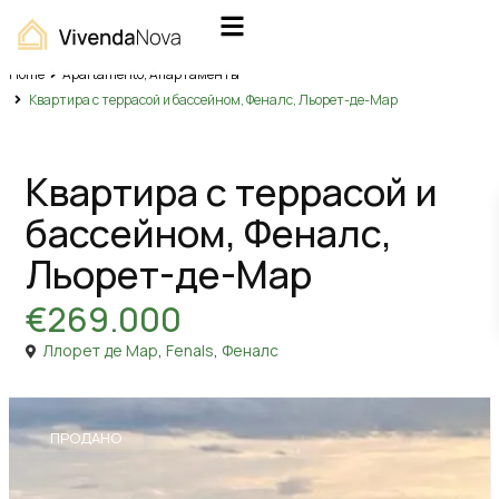
Home
Apartamento
,
Апартаменты
Квартира с террасой и бассейном, Феналс, Льорет-де-Мар
,
Продажа
Apartamento
Апартаменты
Квартира с террасой и
бассейном, Феналс,
Льорет-де-Мар
€269.000
Ллорет де Мар
,
Fenals
,
Феналс
ПРОДАНО