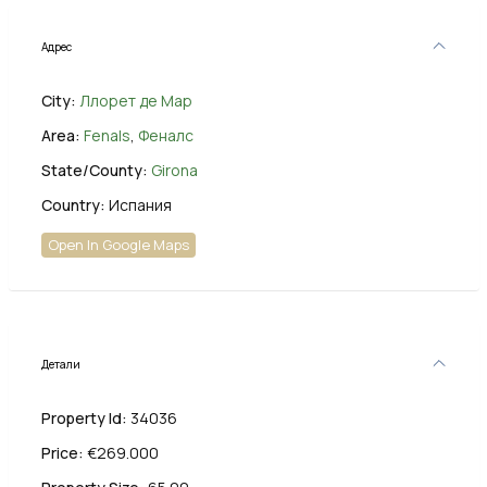
Адрес
City:
Ллорет де Мар
Area:
Fenals
,
Феналс
State/County:
Girona
Country:
Испания
Open In Google Maps
Детали
Property Id:
34036
Price:
€269.000