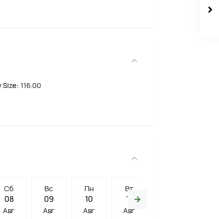
 Size:
116.00
Сб
Вс
Пн
Вт
Ср
Чт
08
09
10
11
12
13
Авг
Авг
Авг
Авг
Авг
Авг