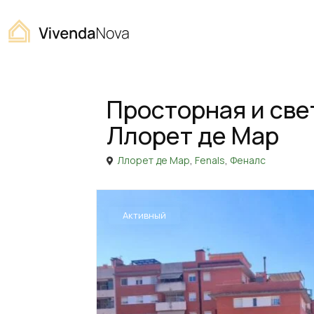
Home
Квартира
Просторная и светлая квартира в
Продажа
Квартира
Просторная и све
Ллорет де Мар
Ллорет де Мар
,
Fenals
,
Феналс
Активный