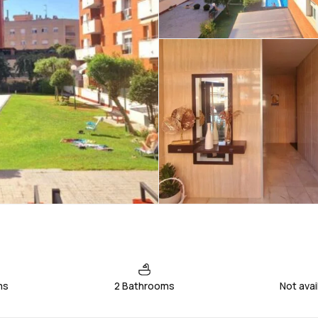
ms
2 Bathrooms
Not ava