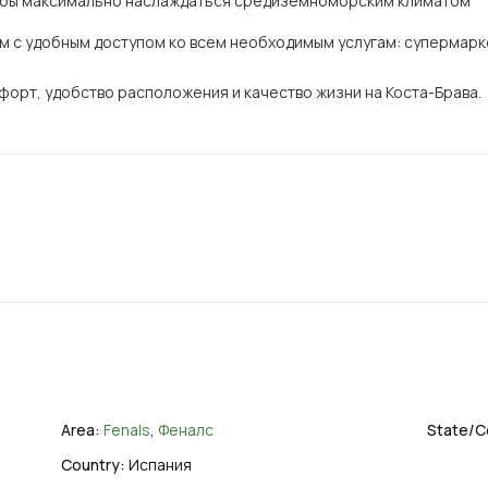
бы максимально наслаждаться средиземноморским климатом
ом с удобным доступом ко всем необходимым услугам: супермарк
мфорт, удобство расположения и качество жизни на Коста-Брава.
Area:
Fenals
,
Феналс
State/C
Country:
Испания