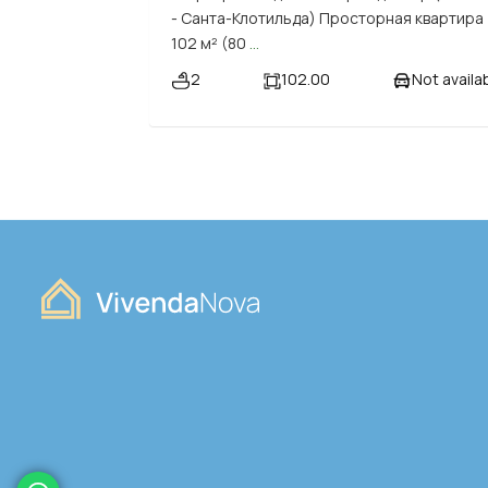
- Санта-Клотильда) Просторная квартира
102 м² (80
...
2
102.00
Not availa