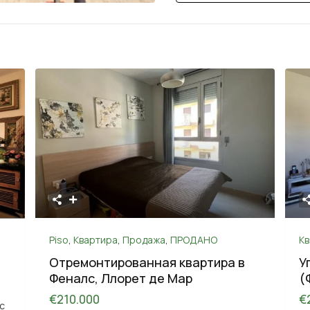
Piso
,
Квартира
,
Продажа
,
ПРОДАНО
К
Отремонтированная квартира в
У
Феналс, Ллорет де Мар
(
€210.000
€
с