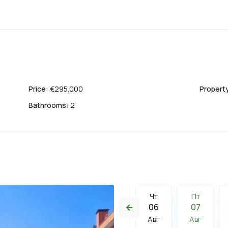
Price:
€295.000
Property
Bathrooms:
2
Чт
Пт
Сб
Чт
Пт
13
14
15
06
07
Авг
Авг
Авг
Авг
Авг