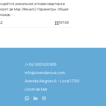
одаётся уникальная угловая квартира в
орет де Мар (Феналс) Параметры: Общая
лощадь -
...
2
107.00
(+34) 600 620 806
info@vivendanova.com
Avenida Alegries 6 – Local 17310
Lloret de Mar