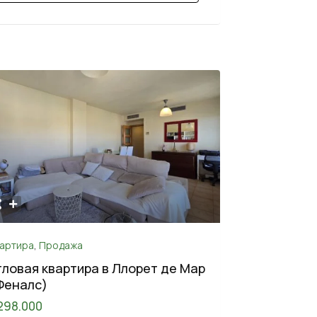
вартира
,
Продажа
гловая квартира в Ллорет де Мар
Феналс)
298.000