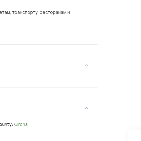
етам, транспорту, ресторанам и
ounty:
Girona