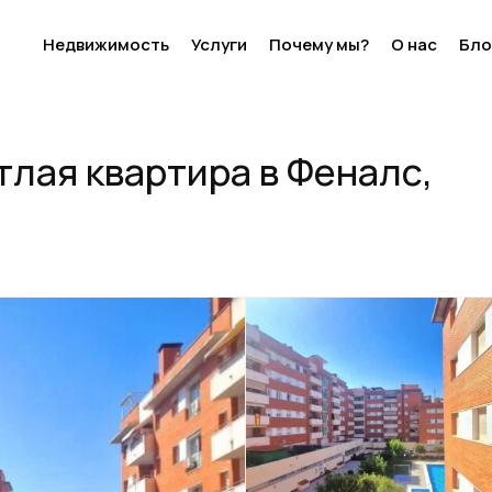
Недвижимость
Услуги
Почему мы?
О нас
Бло
 Феналс, Ллорет де Мар
тлая квартира в Феналс,