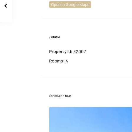
Open In Google Maps
Детали
Property Id:
32007
Rooms:
4
Schedule a tour
Пн
Вт
Ср
10
11
12
Авг
Авг
Авг