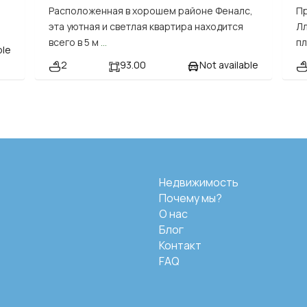
Расположенная в хорошем районе Феналс,
Пр
эта уютная и светлая квартира находится
Лл
всего в 5 м
...
п
ble
2
93.00
Not available
Недвижимость
Почему мы?
О нас
Блог
Контакт
FAQ