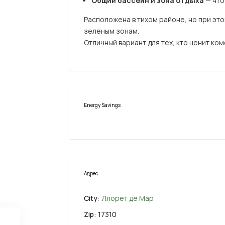
Общий бассейн и зона отдыха
— что
Расположена в тихом районе, но при эт
зелёным зонам.
Отличный вариант для тех, кто ценит ко
Energy Savings
Адрес
City:
Ллорет де Мар
Zip:
17310