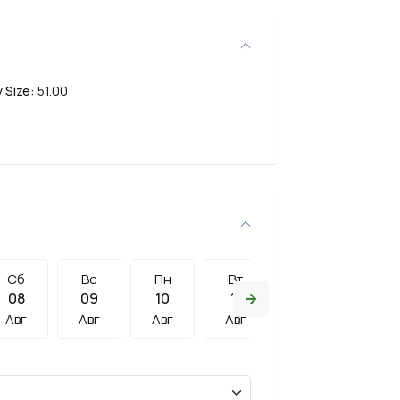
 Size:
51.00
Сб
Вс
Пн
Вт
Ср
Чт
08
09
10
11
12
13
Авг
Авг
Авг
Авг
Авг
Авг