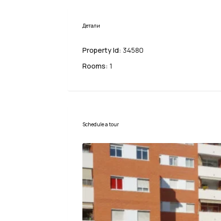
Детали
Property Id:
34580
Rooms:
1
Schedule a tour
Пн
Вт
Ср
10
11
12
Авг
Авг
Авг
Сб