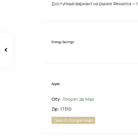
Доступный вариант на рынке Феналса — п
Energy Savings
Адрес
City:
Ллорет де Мар
Zip:
17310
Open In Google Maps