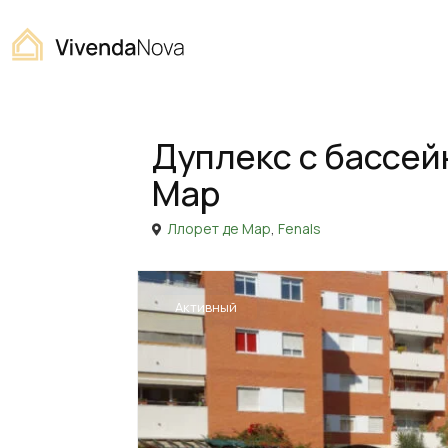
Home
Дуплекс
Дуплекс с бассейном на Феналс, 
Продажа
Дуплекс
Дуплекс с бассей
Мар
Ллорет де Мар
,
Fenals
Активный