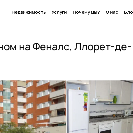
Недвижимость
Услуги
Почему мы?
О нас
Бло
Ллорет-де-Мар
ном на Феналс, Ллорет-де-