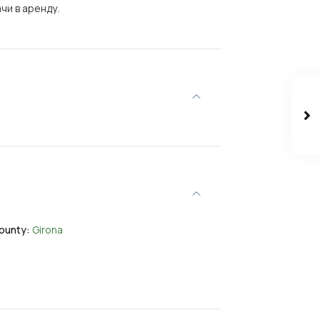
чи в аренду.
ounty:
Girona