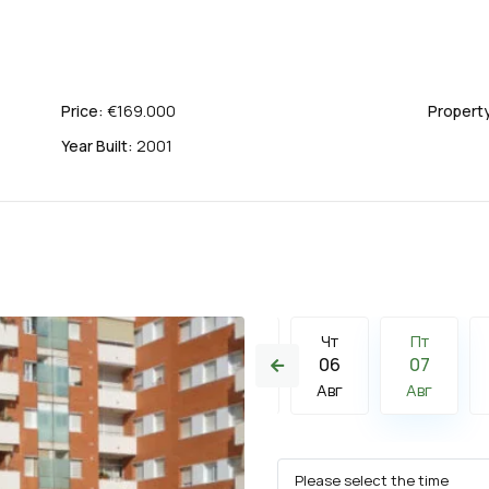
Price:
€169.000
Property
Year Built:
2001
Чт
Пт
Сб
Чт
Пт
13
14
15
06
07
Авг
Авг
Авг
Авг
Авг