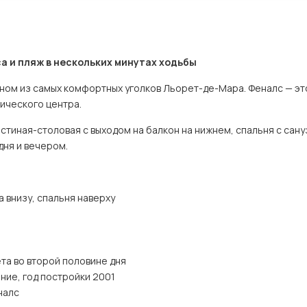
а и пляж в нескольких минутах ходьбы
дном из самых комфортных уголков Льорет-де-Мара. Феналс — эт
ического центра.
остиная-столовая с выходом на балкон на нижнем, спальня с сан
дня и вечером.
 внизу, спальня наверху
та во второй половине дня
ние, год постройки 2001
налс