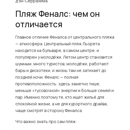
д’эн-Серрахима.
Пляж Феналс: чем он
отличается
Главное отличие Феналса от центрального пляжа
— атмосфера. Центральный пляж Льорета
находится на бульваре, в самом центре, и
популярен у молодёжи. Летом центр становится
шумным: много туристов, молодёжи, работают
бары и дискотеки, и жизнь там не затихает до
поздней ночи. Феналс — полная
противоположность: здесь заметно тише,
меньше «тусовочной» энергии и больше семей и
пар. Именно поэтому те, кто ищет жильё для
спокойной жизни, а не для курортного драйва,
чаще смотрят в сторону Феналса.
Что важно знать про сам пляж: