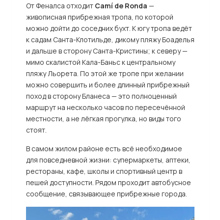
От Феналса отходит
Camí de Ronda
—
живописная прибрежная тропа, по которой
можно дойти до соседних бухт. К югу тропа ведёт
к садам Санта-Клотильде, дикому пляжу Боаделья
и дальше в сторону Санта-Кристины; к северу —
мимо скалистой Кала-Баньс к центральному
пляжу Льорета. По этой же тропе при желании
можно совершить и более длинный прибрежный
поход в сторону Бланеса — это полноценный
маршрут на несколько часов по пересечённой
местности, а не лёгкая прогулка, но виды того
стоят.
В самом жилом районе есть всё необходимое
для повседневной жизни: супермаркеты, аптеки,
рестораны, кафе, школы и спортивный центр в
пешей доступности. Рядом проходит автобусное
сообщение, связывающее прибрежные города.