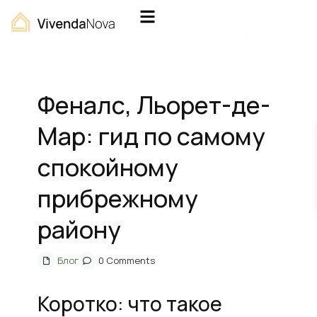
Home
Блог
Феналс, Льорет-де-Мар: гид по самому спокойному прибрежному району
Феналс, Льорет-де-
Мар: гид по самому
спокойному
прибрежному
району
Блог
0 Comments
Коротко: что такое