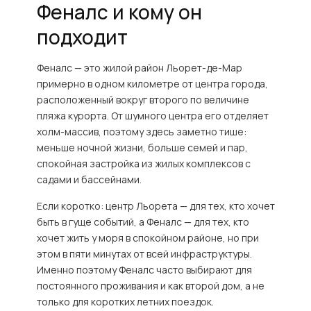
Феналс и кому он
подходит
Феналс — это жилой район Льорет-де-Мар
примерно в одном километре от центра города,
расположенный вокруг второго по величине
пляжа курорта. От шумного центра его отделяет
холм-массив, поэтому здесь заметно тише:
меньше ночной жизни, больше семей и пар,
спокойная застройка из жилых комплексов с
садами и бассейнами.
Если коротко: центр Льорета — для тех, кто хочет
быть в гуще событий, а Феналс — для тех, кто
хочет жить у моря в спокойном районе, но при
этом в пяти минутах от всей инфраструктуры.
Именно поэтому Феналс часто выбирают для
постоянного проживания и как второй дом, а не
только для коротких летних поездок.