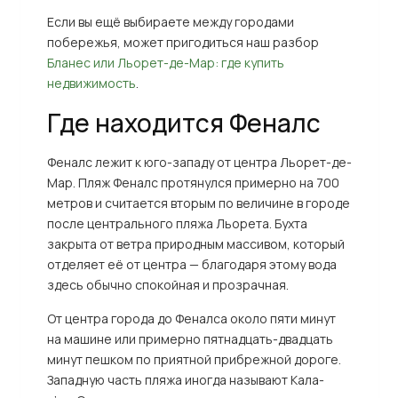
Если вы ещё выбираете между городами
побережья, может пригодиться наш разбор
Бланес или Льорет-де-Мар: где купить
недвижимость
.
Где находится Феналс
Феналс лежит к юго-западу от центра Льорет-де-
Мар. Пляж Феналс протянулся примерно на 700
метров и считается вторым по величине в городе
после центрального пляжа Льорета. Бухта
закрыта от ветра природным массивом, который
отделяет её от центра — благодаря этому вода
здесь обычно спокойная и прозрачная.
От центра города до Феналса около пяти минут
на машине или примерно пятнадцать-двадцать
минут пешком по приятной прибрежной дороге.
Западную часть пляжа иногда называют Кала-