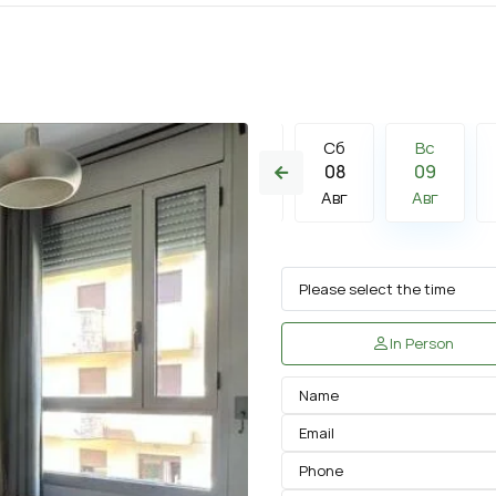
Сб
Вс
Пн
Сб
Вс
15
16
17
08
09
Авг
Авг
Авг
Авг
Авг
In Person