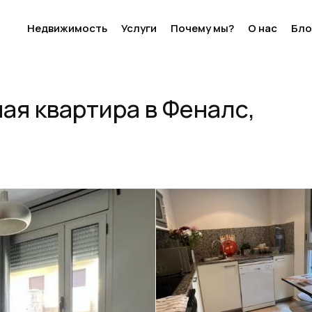
Недвижимость
Услуги
Почему мы?
О нас
Бло
а в Феналс, Ллорет де Мар
я квартира в Феналс,