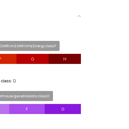
0 kWh/m2 kWh/m²a Energy class F
F
G
H
class:
D
house gas emissions class D
F
G