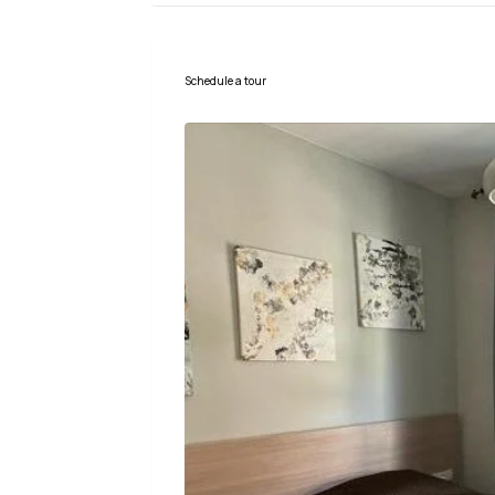
Schedule a tour
Ср
Чт
Пт
12
13
14
Авг
Авг
Авг
Пн
17
Авг