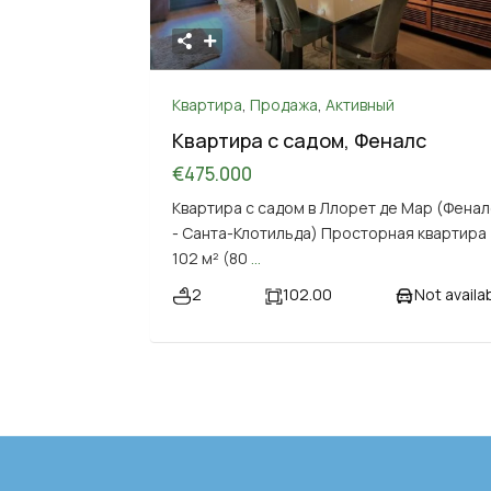
Квартира
,
Продажа
,
Активный
Квартира с садом, Феналс
€475.000
Квартира с садом в Ллорет де Мар (Фенал
- Санта-Клотильда) Просторная квартира
102 м² (80
...
2
102.00
Not availa