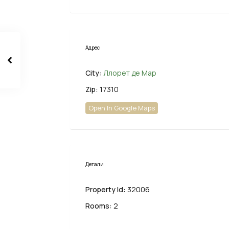
Адрес
City:
Ллорет де Мар
Zip:
17310
Open In Google Maps
Детали
Property Id:
32006
Rooms:
2