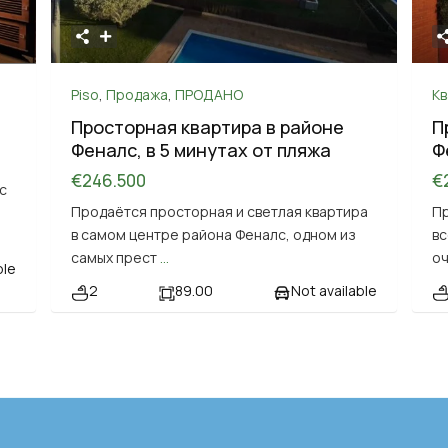
Piso
,
Продажа
,
ПРОДАНО
К
Просторная квартира в районе
П
Феналс, в 5 минутах от пляжа
Ф
€246.500
€
с
Продаётся просторная и светлая квартира
Пр
в самом центре района Феналс, одном из
вс
самых прест
...
о
ble
2
89.00
Not available