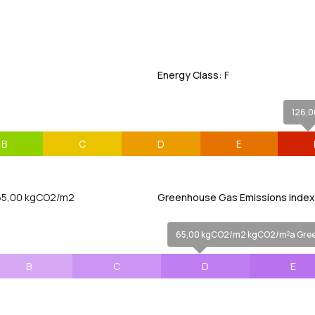
Energy Class:
F
126,0
B
C
D
E
5,00 kgCO2/m2
Greenhouse Gas Emissions index 
65,00 kgCO2/m2 kgCO2/m²a Green
B
C
D
E