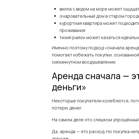
вилла с видом на море может ощуща
очаровательный дом в старом город
курортная квартира может подходить
проживания
тихий район может казаться идеальн
Именно поэтому подход «сначала арендо
помогает избежать покупки, основанной 
сиюминутном воодушевлении.
Аренда сначала — э
деньги»
Некоторые покупатели колеблются, пото
потерю денег.
На самом деле это слишком упрощённый 
Да, аренда — это расход. Но покупка н
дороже.