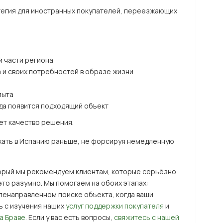
тегия для иностранных покупателей, переезжающих
й части региона
 и своих потребностей в образе жизни
пыта
гда появится подходящий объект
ет качество решения.
хать в Испанию раньше, не форсируя немедленную
оторый мы рекомендуем клиентам, которые серьёзно
 это разумно. Мы помогаем на обоих этапах:
ленаправленном поиске объекта, когда ваши
ь с изучения наших
услуг поддержки покупателя
и
а Браве
. Если у вас есть вопросы,
свяжитесь с нашей