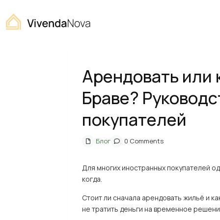
Home
Блог
Арендовать или купить на Коста Брав
Previous
Арендовать или 
Браве? Руководс
покупателей
Блог
0 Comments
Для многих иностранных покупателей оди
когда.
Стоит ли сначала арендовать жильё и ка
не тратить деньги на временное решен