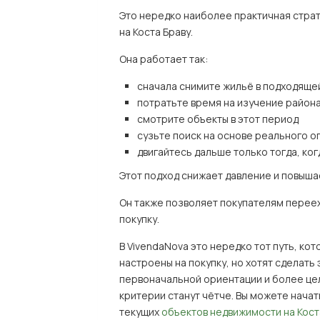
Это нередко наиболее практичная стра
на Коста Браву.
Она работает так:
сначала снимите жильё в подходяще
потратьте время на изучение района
смотрите объекты в этот период
сузьте поиск на основе реального о
двигайтесь дальше только тогда, ко
Этот подход снижает давление и повыша
Он также позволяет покупателям перее
покупку.
В VivendaNova это нередко тот путь, к
настроены на покупку, но хотят сделать
первоначальной ориентации и более це
критерии станут чётче. Вы можете начат
текущих
объектов недвижимости на Кост