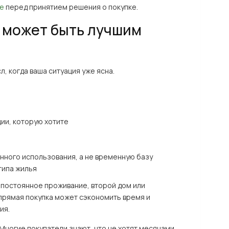
ве
перед принятием решения о покупке.
у может быть лучшим
, когда ваша ситуация уже ясна.
ции, которую хотите
нного использования, а не временную базу
типа жилья
— постоянное проживание, второй дом или
прямая покупка может сэкономить время и
ия.
 Многие покупатели знают, что не хотят месяцами