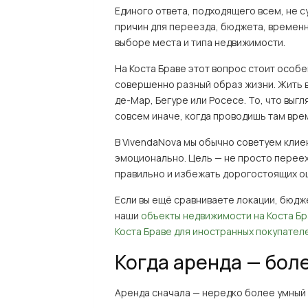
Единого ответа, подходящего всем, не с
причин для переезда, бюджета, временно
выборе места и типа недвижимости.
На Коста Браве этот вопрос стоит особ
совершенно разный образ жизни. Жить в 
де-Мар, Бегуре или Росесе. То, что выг
совсем иначе, когда проводишь там вре
В VivendaNova мы обычно советуем клие
эмоционально. Цель — не просто переех
правильно и избежать дорогостоящих о
Если вы ещё сравниваете локации, бюдж
наши
объекты недвижимости на Коста Б
Коста Браве для иностранных покупател
Когда аренда — бол
Аренда сначала — нередко более умный 