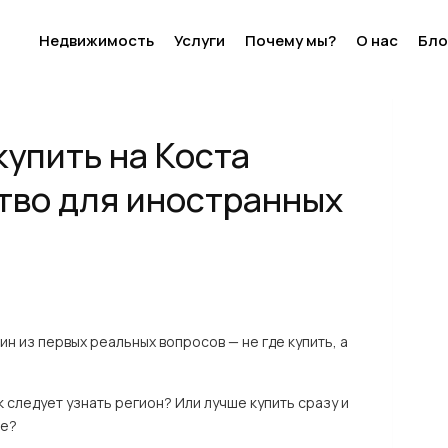
е? Руководство для иностранных покупателей
Недвижимость
Услуги
Почему мы?
О нас
Бло
Next
купить на Коста
тво для иностранных
н из первых реальных вопросов — не где купить, а
к следует узнать регион? Или лучше купить сразу и
ие?