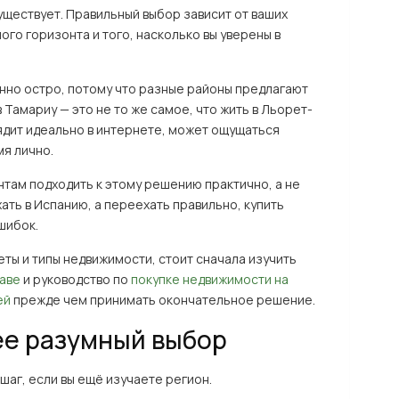
уществует. Правильный выбор зависит от ваших
го горизонта и того, насколько вы уверены в
енно остро, потому что разные районы предлагают
Тамариу — это не то же самое, что жить в Льорет-
лядит идеально в интернете, может ощущаться
мя лично.
нтам подходить к этому решению практично, а не
ать в Испанию, а переехать правильно, купить
шибок.
еты и типы недвижимости, стоит сначала изучить
раве
и руководство по
покупке недвижимости на
ей
прежде чем принимать окончательное решение.
ее разумный выбор
шаг, если вы ещё изучаете регион.