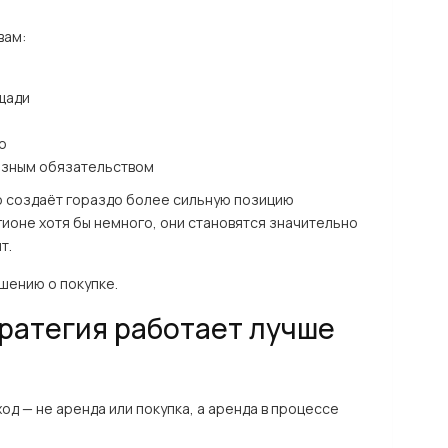
вам:
щади
о
ёзным обязательством
о создаёт гораздо более сильную позицию
егионе хотя бы немного, они становятся значительно
т.
ешению о покупке.
ратегия работает лучше
од — не аренда или покупка, а аренда в процессе