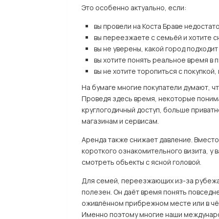
Это особенно актуально, если:
вы провели на Коста Браве недостат
вы переезжаете с семьёй и хотите 
вы не уверены, какой город подходи
вы хотите понять реальное время в п
вы не хотите торопиться с покупкой
На бумаге многие покупатели думают, чт
Проведя здесь время, некоторые поним
круглогодичный доступ, больше приватн
магазинам и сервисам.
Аренда также снижает давление. Вместо
короткого ознакомительного визита, у в
смотреть объекты с ясной головой.
Для семей, переезжающих из-за рубежа
полезен. Он даёт время понять повседнев
оживлённом прибрежном месте или в чём
Именно поэтому многие наши междунаро