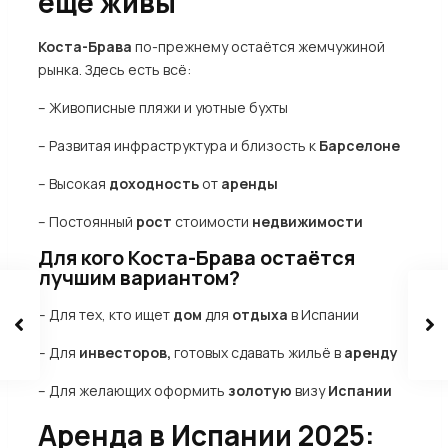
ещё живы
Коста-Брава
по-прежнему остаётся жемчужиной
рынка. Здесь есть всё:
– Живописные пляжи и уютные бухты
– Развитая инфраструктура и близость к
Барселоне
– Высокая
доходность
от
аренды
– Постоянный
рост
стоимости
недвижимости
Для кого Коста-Брава остаётся
лучшим вариантом?
– Для тех, кто ищет
дом
для
отдыха
в Испании
– Для
инвесторов,
готовых сдавать жильё в
аренду
– Для желающих оформить
золотую
визу
Испании
Аренда в Испании 2025: