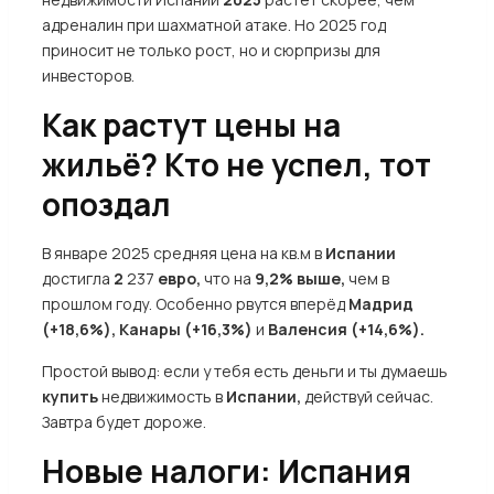
адреналин при шахматной атаке. Но 2025 год
приносит не только рост, но и сюрпризы для
инвесторов.
Как растут цены на
жильё? Кто не успел, тот
опоздал
В январе 2025 средняя цена на кв.м в
Испании
достигла
2
237
евро,
что на
9,2% выше,
чем в
прошлом году. Особенно рвутся вперёд
Мадрид
(+18,6%), Канары (+16,3%)
и
Валенсия (+14,6%).
Простой вывод: если у тебя есть деньги и ты думаешь
купить
недвижимость в
Испании,
действуй сейчас.
Завтра будет дороже.
Новые налоги: Испания