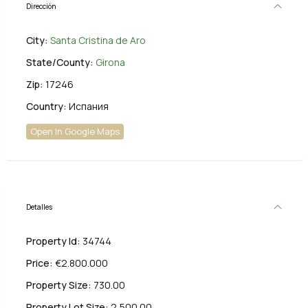
Dirección
City:
Santa Cristina de Aro
State/County:
Girona
Zip:
17246
Country:
Испания
Open In Google Maps
Detalles
Property Id:
34744
Price:
€2.800.000
Property Size:
730.00
Property Lot Size:
2,500.00