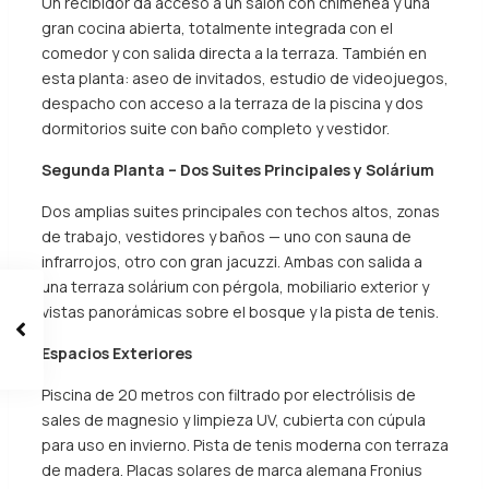
Un recibidor da acceso a un salón con chimenea y una
gran cocina abierta, totalmente integrada con el
comedor y con salida directa a la terraza. También en
esta planta: aseo de invitados, estudio de videojuegos,
despacho con acceso a la terraza de la piscina y dos
dormitorios suite con baño completo y vestidor.
Segunda Planta – Dos Suites Principales y Solárium
Dos amplias suites principales con techos altos, zonas
de trabajo, vestidores y baños — uno con sauna de
infrarrojos, otro con gran jacuzzi. Ambas con salida a
una terraza solárium con pérgola, mobiliario exterior y
vistas panorámicas sobre el bosque y la pista de tenis.
Espacios Exteriores
Piscina de 20 metros con filtrado por electrólisis de
sales de magnesio y limpieza UV, cubierta con cúpula
para uso en invierno. Pista de tenis moderna con terraza
de madera. Placas solares de marca alemana Fronius