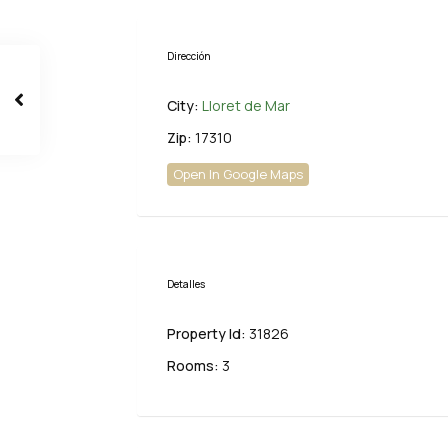
Dirección
City:
Lloret de Mar
Zip:
17310
Open In Google Maps
Detalles
Property Id:
31826
Rooms:
3