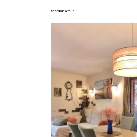
Schedule a tour
Mar
Mié
Jue
11
12
13
Ago
Ago
Ago
Dom
16
Ago