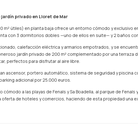
jardín privado en Lloret de Mar
m² útiles) en planta baja ofrece un entorno cómodo y exclusivo en 
uenta con 3 dormitorios dobles —uno de ellos en suite— y 2 baños co
icionado, calefacción eléctrica y armarios empotrados, y se encuen
neroso jardín privado de 200 m² complementado por una terraza de
 perfectos para disfrutar al aire libre.
can ascensor, portero automático, sistema de seguridad y piscina c
parking adicional por 25.000 euros.
o cómodo a las playas de Fenals y Sa Boadella, al parque de Fenals y
a oferta de hoteles y comercios, haciendo de esta propiedad una ex