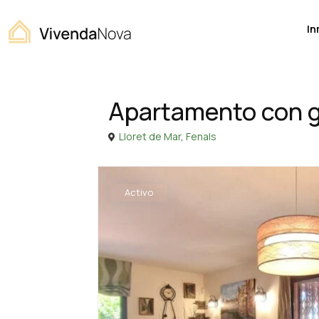
In
Home
Apartamento
Apartamento con grande jardin
Ventas
Apartamento
Apartamento con g
Lloret de Mar
,
Fenals
Activo