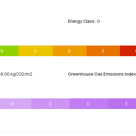
Energy Class:
G
B
C
D
E
8,00 kgCO2/m2
Greenhouse Gas Emissions index 
B
C
D
E