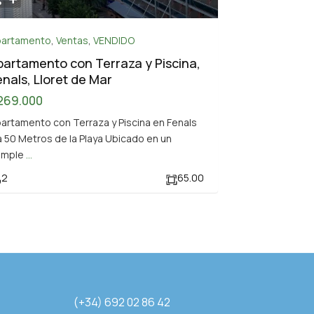
partamento
,
Ventas
,
VENDIDO
partamento con Terraza y Piscina,
enals, Lloret de Mar
269.000
artamento con Terraza y Piscina en Fenals
a 50 Metros de la Playa Ubicado en un
omple
...
2
65.00
(+34) 692 02 86 42