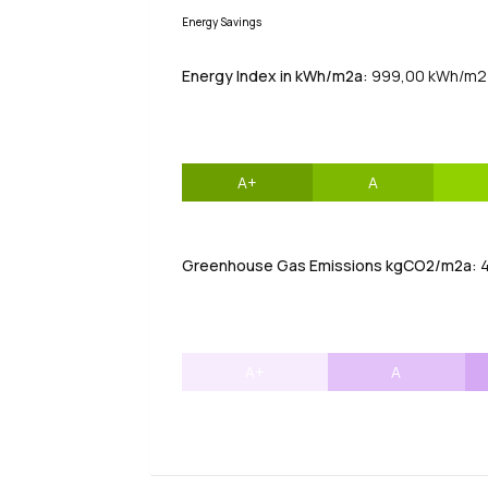
Energy Savings
Energy Index in kWh/m2a:
999,00 kWh/m2
A+
A
Greenhouse Gas Emissions kgCO2/m2a:
4
A+
A