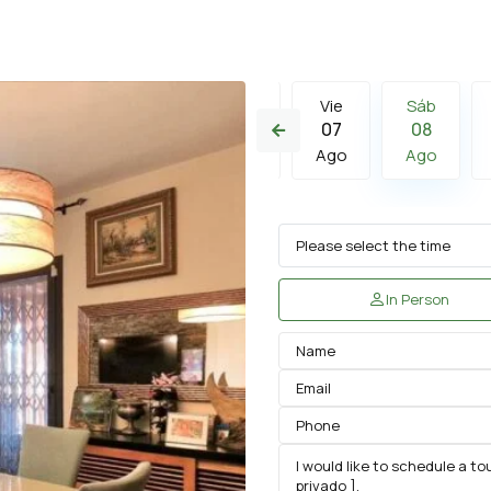
Vie
Sáb
Dom
Vie
Sáb
14
15
16
07
08
Ago
Ago
Ago
Ago
Ago
In Person