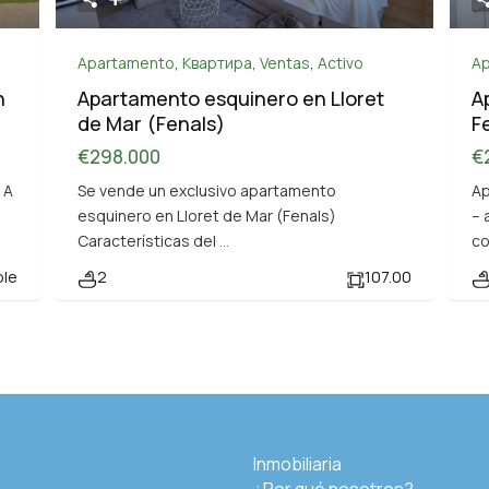
Apartamento
,
Квартира
,
Ventas
,
Activo
A
n
Apartamento esquinero en Lloret
A
de Mar (Fenals)
F
€298.000
€
 A
Se vende un exclusivo apartamento
Ap
esquinero en Lloret de Mar (Fenals)
– 
Características del
...
c
ble
2
107.00
Inmobiliaria