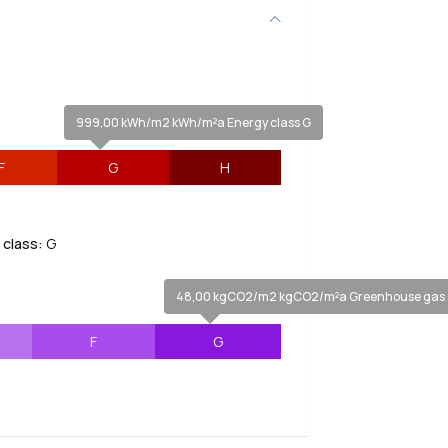
999,00 kWh/m2 kWh/m²a Energy class G
F
G
H
class:
G
48,00 kgCO2/m2 kgCO2/m²a Greenhouse gas e
F
G