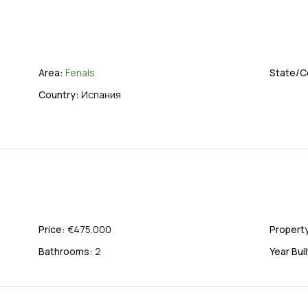
Area:
Fenals
State/C
Country:
Испания
Price:
€475.000
Property
Bathrooms:
2
Year Buil