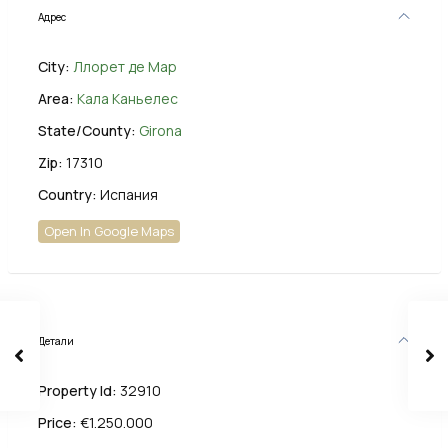
Адрес
City:
Ллорет де Мар
Area:
Кала Каньелес
State/County:
Girona
Zip:
17310
Country:
Испания
Open In Google Maps
Детали
Property Id:
32910
Price:
€1.250.000