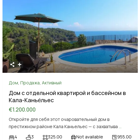
Дом
,
Продажа
,
Активный
Дом с отдельной квартирой и бассейном в
Кала-Канье́льес
€1.200.000
Откройте для себя этот очаровательный дом в
престижном районе Кала Каньельес — с захватыва
...
4
3
325.00
Not available
955.00