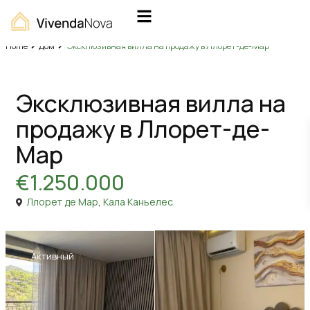
Home
Дом
Эксклюзивная вилла на продажу в Ллорет-де-Мар
Продажа
Дом
Эксклюзивная вилла на
продажу в Ллорет-де-
Мар
€1.250.000
Ллорет де Мар
,
Кала Каньелес
Активный