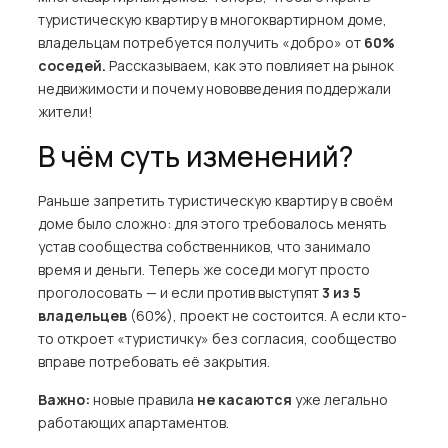
туристическую квартиру в многоквартирном доме,
владельцам потребуется получить «добро» от
60%
соседей.
Рассказываем, как это повлияет на рынок
недвижимости и почему нововведения поддержали
жители!
В чём суть изменений?
Раньше запретить туристическую квартиру в своём
доме было сложно: для этого требовалось менять
устав сообщества собственников, что занимало
время и деньги. Теперь же соседи могут просто
проголосовать — и если против выступят
3 из 5
владельцев
(60%), проект не состоится. А если кто-
то откроет «туристичку» без согласия, сообщество
вправе потребовать её закрытия.
Важно:
новые правила
не касаются
уже легально
работающих апартаментов.